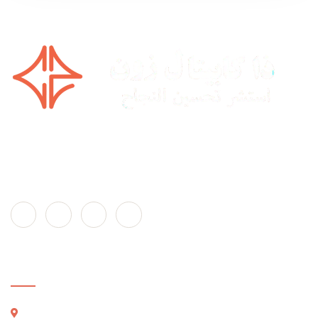
خبراء تصفية الشركات في جميع أنحاء الإمارات العربية المتحدة
والمناطق الحرة: دبي | أبو ظبي | الشارقة | عجمان | رأس الخيمة |
أم القيوين | الفجيرة
تواصل معنا!
شركة تصفية الأعمال في منطقة العاصمة - ديرة 1003-147،