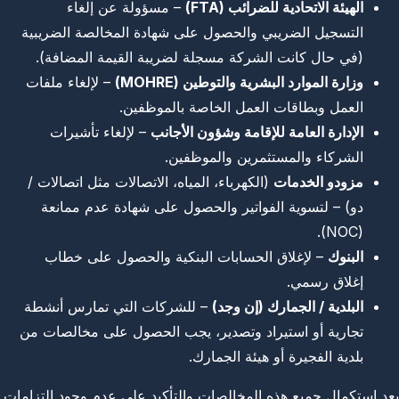
الهيئة الاتحادية للضرائب (FTA)
– مسؤولة عن إلغاء
التسجيل الضريبي والحصول على شهادة المخالصة الضريبية
(في حال كانت الشركة مسجلة لضريبة القيمة المضافة).
وزارة الموارد البشرية والتوطين (MOHRE)
– لإلغاء ملفات
العمل وبطاقات العمل الخاصة بالموظفين.
الإدارة العامة للإقامة وشؤون الأجانب
– لإلغاء تأشيرات
الشركاء والمستثمرين والموظفين.
مزودو الخدمات
(الكهرباء، المياه، الاتصالات مثل اتصالات /
دو) – لتسوية الفواتير والحصول على شهادة عدم ممانعة
(NOC).
البنوك
– لإغلاق الحسابات البنكية والحصول على خطاب
إغلاق رسمي.
البلدية / الجمارك (إن وجد)
– للشركات التي تمارس أنشطة
تجارية أو استيراد وتصدير، يجب الحصول على مخالصات من
بلدية الفجيرة أو هيئة الجمارك.
بعد استكمال جميع هذه المخالصات والتأكيد على عدم وجود التزامات